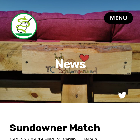
Sundowner Match
09/07/26 09:49 Filed in:
Verein
|
Termin